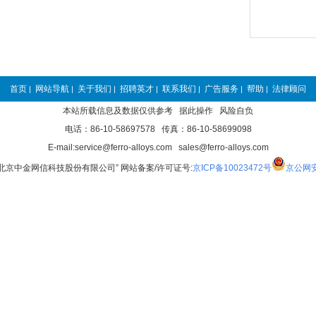
首页
网站导航
关于我们
招聘英才
联系我们
广告服务
帮助
法律顾问
|
|
|
|
|
|
|
本站所载信息及数据仅供参考 据此操作 风险自负
电话：86-10-58697578 传真：86-10-58699098
E-mail:service@ferro-alloys.com sales@ferro-alloys.com
“北京中金网信科技股份有限公司” 网站备案/许可证号:
京ICP备10023472号
京公网安备