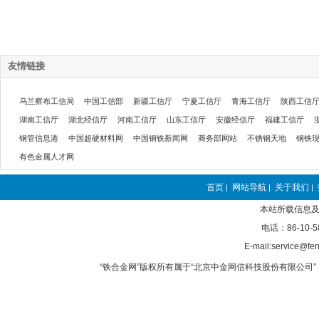
友情链接
乌兰察布工信局
中国工信部
新疆工信厅
宁夏工信厅
青海工信厅
陕西工信
湖南工信厅
湖北经信厅
河南工信厅
山东工信厅
安徽经信厅
福建工信厅
钢管信息港
中国超硬材料网
中国钢铁新闻网
商务部网站
不锈钢天地
钢铁
有色金属人才网
首页
网站导航
关于我们
|
|
|
本站所载信息及
电话：86-10-5
E-mail:service@fer
“铁合金网”版权所有属于“北京中金网信科技股份有限公司” 