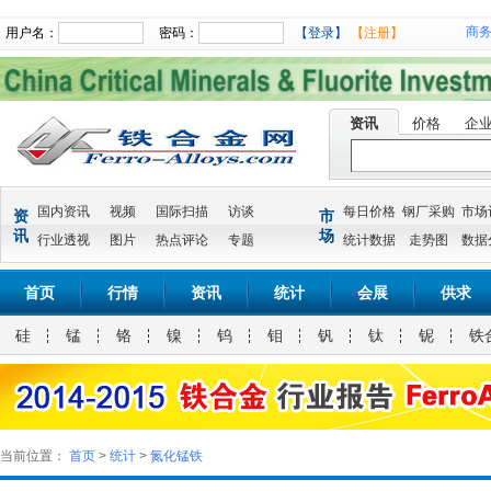
商
用户名：
密码：
【登录】
【注册】
资讯
价格
企
国内资讯
视频
国际扫描
访谈
每日价格
钢厂采购
市场
资
市
讯
场
行业透视
图片
热点评论
专题
统计数据
走势图
数据
首页
行情
资讯
统计
会展
供求
硅
锰
铬
镍
钨
钼
钒
钛
铌
铁
当前位置：
首页
>
统计
>
氮化锰铁