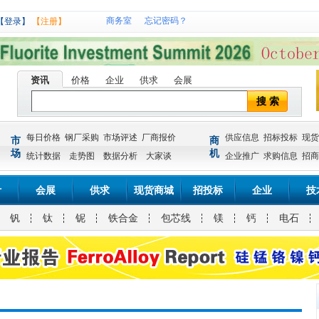
商务室
忘记密码？
【登录】
【注册】
资讯
价格
企业
供求
会展
搜 索
每日价格
钢厂采购
市场评述
厂商报价
供应信息
招标投标
现货
市
商
场
机
统计数据
走势图
数据分析
大家谈
企业推广
求购信息
招商
计
会展
供求
现货商城
招投标
企业
技
钒
钛
铌
铁合金
包芯线
镁
钙
电石