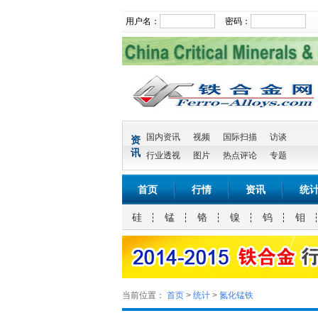
用户名：
密码：
国内资讯
视频
国际扫描
访谈
资
讯
行业透视
图片
热点评论
专题
首页
行情
资讯
统
硅
锰
铬
镍
钨
钼
当前位置：
首页
>
统计
>
氮化锰铁