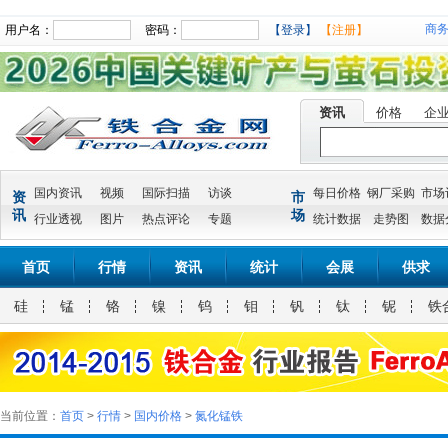
商
用户名：
密码：
【登录】
【注册】
资讯
价格
企
国内资讯
视频
国际扫描
访谈
每日价格
钢厂采购
市场
资
市
讯
场
行业透视
图片
热点评论
专题
统计数据
走势图
数据
首页
行情
资讯
统计
会展
供求
硅
锰
铬
镍
钨
钼
钒
钛
铌
铁
当前位置：
首页
>
行情
>
国内价格
>
氮化锰铁