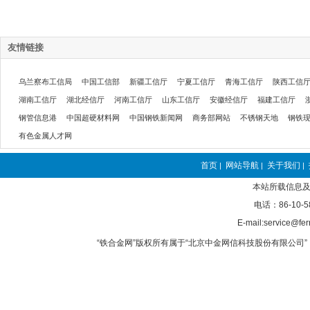
友情链接
乌兰察布工信局
中国工信部
新疆工信厅
宁夏工信厅
青海工信厅
陕西工信
湖南工信厅
湖北经信厅
河南工信厅
山东工信厅
安徽经信厅
福建工信厅
钢管信息港
中国超硬材料网
中国钢铁新闻网
商务部网站
不锈钢天地
钢铁
有色金属人才网
首页
网站导航
关于我们
|
|
|
本站所载信息及
电话：86-10-5
E-mail:service@fer
“铁合金网”版权所有属于“北京中金网信科技股份有限公司” 