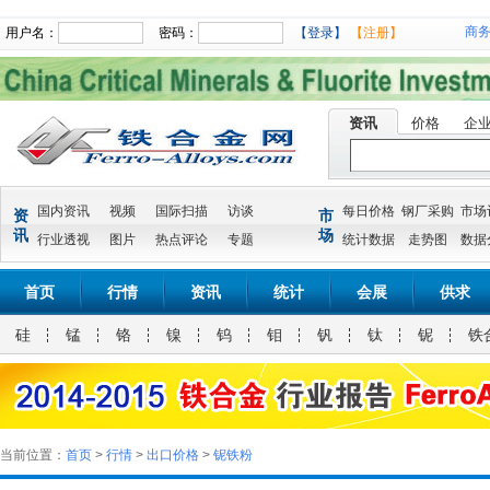
商
用户名：
密码：
【登录】
【注册】
资讯
价格
企
国内资讯
视频
国际扫描
访谈
每日价格
钢厂采购
市场
资
市
讯
场
行业透视
图片
热点评论
专题
统计数据
走势图
数据
首页
行情
资讯
统计
会展
供求
硅
锰
铬
镍
钨
钼
钒
钛
铌
铁
当前位置：
首页
>
行情
>
出口价格
>
铌铁粉