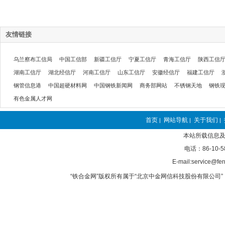
友情链接
乌兰察布工信局
中国工信部
新疆工信厅
宁夏工信厅
青海工信厅
陕西工信
湖南工信厅
湖北经信厅
河南工信厅
山东工信厅
安徽经信厅
福建工信厅
钢管信息港
中国超硬材料网
中国钢铁新闻网
商务部网站
不锈钢天地
钢铁
有色金属人才网
首页
网站导航
关于我们
|
|
|
本站所载信息及
电话：86-10-5
E-mail:service@fer
“铁合金网”版权所有属于“北京中金网信科技股份有限公司” 