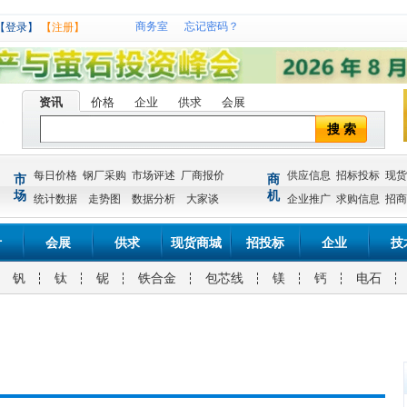
商务室
忘记密码？
【登录】
【注册】
资讯
价格
企业
供求
会展
搜 索
每日价格
钢厂采购
市场评述
厂商报价
供应信息
招标投标
现货
市
商
场
机
统计数据
走势图
数据分析
大家谈
企业推广
求购信息
招商
计
会展
供求
现货商城
招投标
企业
技
钒
钛
铌
铁合金
包芯线
镁
钙
电石