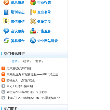
信息快递
行业报告
期刊杂志
企业名录
短信彩信
数据定制
会议服务
广告服务
贸易撮合
企业网站建设
热门资讯排行
日排行
|
周排行
|
月排行
天津港锰矿库存统计
氟聚新质力 材启新征程——2026第三届
瓮福蓝天：点“氟”成金
氟化工旺季行情可期
康密劳2026年9月锰矿报价明细
【锰矿】2026财年South32四季度锰矿业
热门图片