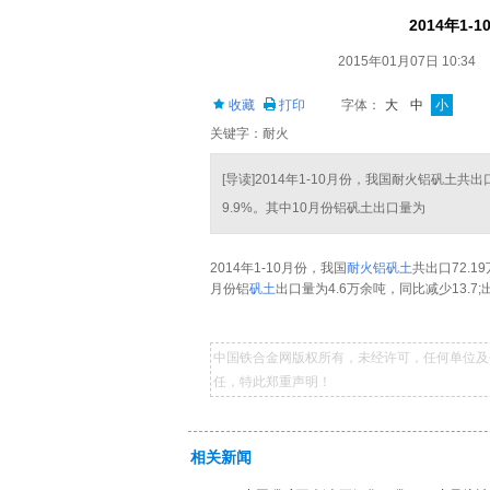
2014年1
2015年01月07日 10:34
收藏
打印
字体：
大
中
小
关键字：耐火
[导读]2014年1-10月份，我国耐火铝矾土共出
9.9%。其中10月份铝矾土出口量为
2014年1-10月份，我国
耐火铝矾土
共出口72.1
月份铝
矾土
出口量为4.6万余吨，同比减少13.7
中国铁合金网版权所有，未经许可，任何单位及
任，特此郑重声明！
相关新闻