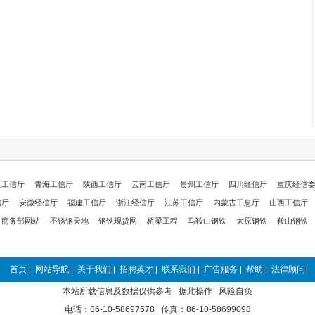
夏工信厅
青海工信厅
陕西工信厅
云南工信厅
贵州工信厅
四川经信厅
重庆经信
信厅
安徽经信厅
福建工信厅
浙江经信厅
江苏工信厅
内蒙古工息厅
山西工信厅
商务部网站
不锈钢天地
钢铁现货网
桥梁工程
马鞍山钢铁
太原钢铁
鞍山钢铁
首页
网站导航
关于我们
招聘英才
联系我们
广告服务
帮助
法律顾问
|
|
|
|
|
|
|
本站所载信息及数据仅供参考 据此操作 风险自负
电话：86-10-58697578 传真：86-10-58699098