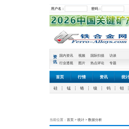
用户名：
密码：
国内资讯
视频
国际扫描
访谈
资
讯
行业透视
图片
热点评论
专题
首页
行情
资讯
统
硅
锰
铬
镍
钨
钼
当前位置：
首页
>
统计
>
数据分析