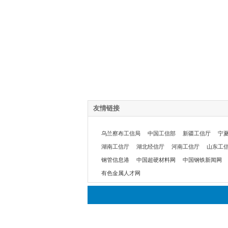
友情链接
乌兰察布工信局
中国工信部
新疆工信厅
宁
湖南工信厅
湖北经信厅
河南工信厅
山东工
钢管信息港
中国超硬材料网
中国钢铁新闻网
有色金属人才网