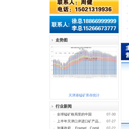
·
·
·
·
·
走势图
天津港锰矿库存统计
行业新闻
·
全球锰矿格局里的中国
07-30
·
上半年天津口岸进口矿产品...
07-27
·
加蓬政府， Eramet，Comil...
07-22