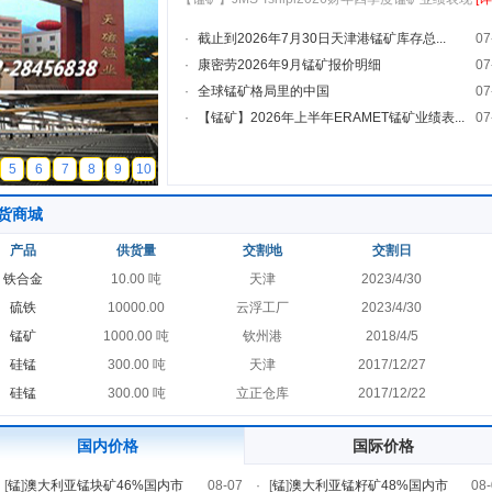
·
截止到2026年7月30日天津港锰矿库存总...
07
·
康密劳2026年9月锰矿报价明细
07
·
全球锰矿格局里的中国
07
·
【锰矿】2026年上半年ERAMET锰矿业绩表...
07
5
6
7
8
9
10
货商城
产品
供货量
交割地
交割日
铁合金
10.00 吨
天津
2023/4/30
硫铁
10000.00
云浮工厂
2023/4/30
锰矿
1000.00 吨
钦州港
2018/4/5
硅锰
300.00 吨
天津
2017/12/27
硅锰
300.00 吨
立正仓库
2017/12/22
国内价格
国际价格
[
锰
]
澳大利亚锰块矿46%国内市
08-07
·
[
锰
]
澳大利亚锰籽矿48%国内市
08-