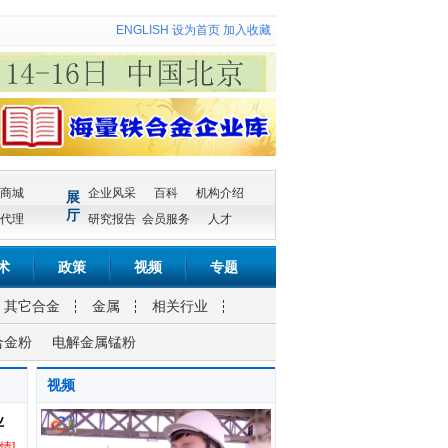
ENGLISH
设为首页
加入收藏
商城
企业风采
百科
机构介绍
展
厅
代理
研究报告
会员服务
人才
术
政策
视频
专题
其它合金
金属
相关行业
合金粉
电解金属锰粉
视频
业
情]