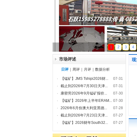
天磁锰业
1
2
3
4
市场评述
现
日评
|
周评
|
月评
|
数据分析
·
【锰矿】JMS Tshipi2026财...
07-31
·
截止到2026年7月30日天津...
07-31
·
康密劳2026年9月锰矿报价...
07-30
·
【锰矿】2026年上半年ERAM...
07-30
·
2026年6月份澳大利亚黑德...
07-28
·
截止到2026年7月23日天津...
07-27
·
【锰矿】2026财年South32...
07-27
·