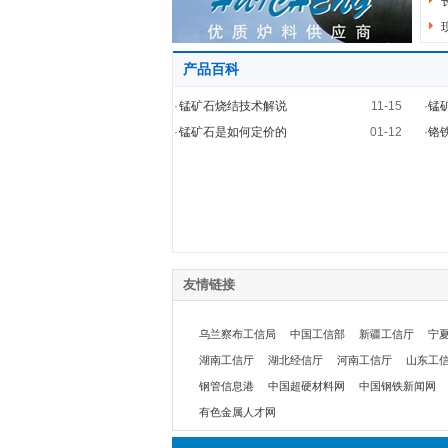
产品百科
·
锰矿石烧结技术解说
11-15
·
锰
·
锰矿石是如何定价的
01-12
·
铬铁
友情链接
乌兰察布工信局
中国工信部
新疆工信厅
宁
湖南工信厅
湖北经信厅
河南工信厅
山东工
钢管信息港
中国超硬材料网
中国钢铁新闻网
有色金属人才网