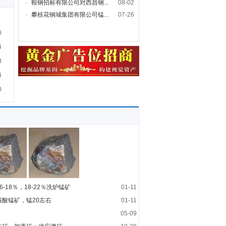
·
鞍钢招标有限公司对西昌钢...
08-02
·
攀枝花钢城集团有限公司锰...
07-26
0
4
3
4
0
-18％，18-22％洗炉锰矿
01-11
酸锰矿，锰20左右
01-11
05-09