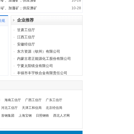
非矿、加蓬矿；供应澳矿
10-28
非矿、加蓬矿；供应澳矿
10-28
企业推荐
法规
·
甘肃工信厅
·
江西工信厅
·
安徽经信厅
·
东方资源（钦州）有限公司
·
内蒙古君正能源化工股份有限公司
·
宁夏太阳镁业有限公司
·
丰镇市丰宇铁合金有限责任公司
委
海南工信厅
广西工信厅
广东工信厅
河北工信厅
天津工和信局
北京经信局
首钢集团
上海宝钢
日照钢铁
西北人才网