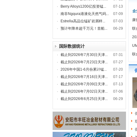
·
Berry Alloys1200亿投资锰...
07-13
企
·
南非Ngqura港液化天然气码...
07-09
康
·
Estrella高品位锰矿岩屑样...
07-03
·
预计年降本超千万元！首船...
06-29
联
2
U
国际数据统计
联
·
截止到2026年7月30日天津...
07-31
·
截止到2026年7月23日天津...
07-27
·
2026年中国1-6月份累计锰...
07-20
·
截止到2026年7月16日天津...
07-17
·
截止到2026年7月09日天津...
07-13
·
截止到2026年7月02日天津...
07-06
·
截止到2026年6月25日天津...
06-29