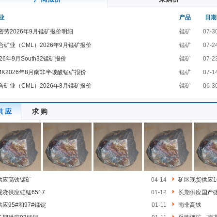
业
产品
日期
密劳2026年9月锰矿报价明细
锰矿
07-3
合矿业（CML）2026年9月锰矿报价
锰矿
07-2
026年9月South32锰矿报价
锰矿
07-2
MK2026年8月南非半碳酸锰矿报价
锰矿
07-1
合矿业（CML）2026年8月锰矿报价
锰矿
06-3
供 应
求 购
供应高铁锰矿
04-14
矿区现货供应16
现货供应硅锰6517
01-12
长期供应国产碳
供应95#和97#锰锭
01-11
南非高铁