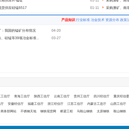
长期供应97锰锭
01-11
采购澳矿、南
现货供应硅锰6517
01-11
采购澳矿、南
产品知识
行业标准
冶金技术
资源分布
政策
矿：我国的锰矿分布情况
04-20
、硅锰等39项冶金标准...
03-27
夏工信厅
青海工信厅
陕西工信厅
云南工信厅
贵州工信厅
四川经信厅
重庆经信
信厅
安徽经信厅
福建工信厅
浙江经信厅
江苏工信厅
内蒙古工息厅
山西工信厅
商务部网站
不锈钢天地
钢铁现货网
桥梁工程
马鞍山钢铁
太原钢铁
鞍山钢铁