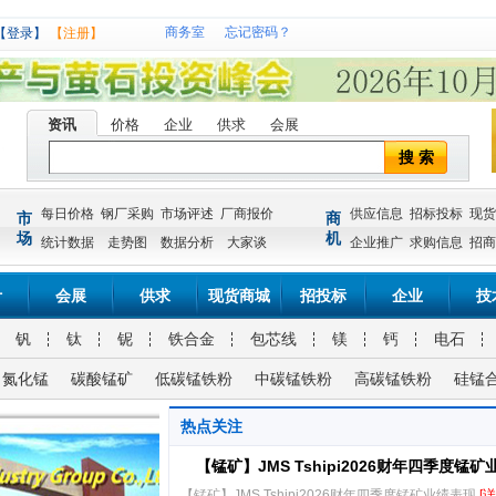
商务室
忘记密码？
【登录】
【注册】
资讯
价格
企业
供求
会展
搜 索
每日价格
钢厂采购
市场评述
厂商报价
供应信息
招标投标
现货
市
商
场
机
统计数据
走势图
数据分析
大家谈
企业推广
求购信息
招商
计
会展
供求
现货商城
招投标
企业
技
钒
钛
铌
铁合金
包芯线
镁
钙
电石
氮化锰
碳酸锰矿
低碳锰铁粉
中碳锰铁粉
高碳锰铁粉
硅锰
热点关注
【锰矿】JMS Tshipi2026财年四季度锰矿
【锰矿】JMS Tshipi2026财年四季度锰矿业绩表现
[详