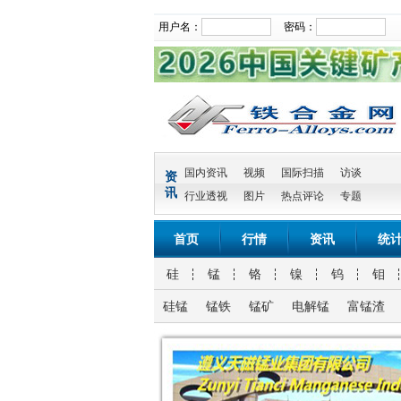
用户名：
密码：
国内资讯
视频
国际扫描
访谈
资
讯
行业透视
图片
热点评论
专题
首页
行情
资讯
统
硅
锰
铬
镍
钨
钼
硅锰
锰铁
锰矿
电解锰
富锰渣