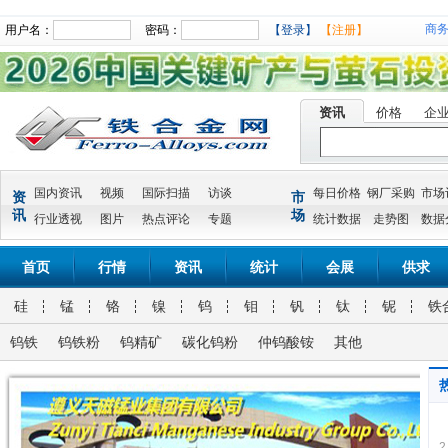
商
用户名：
密码：
【登录】
【注册】
资讯
价格
企
国内资讯
视频
国际扫描
访谈
每日价格
钢厂采购
市场
资
市
讯
场
行业透视
图片
热点评论
专题
统计数据
走势图
数据
首页
行情
资讯
统计
会展
供求
硅
锰
铬
镍
钨
钼
钒
钛
铌
铁
钨铁
钨铁粉
钨精矿
碳化钨粉
仲钨酸铵
其他