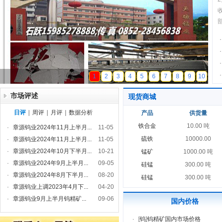
·
·
·
·
天磁锰业
1
2
3
4
5
6
7
8
9
10
市场评述
现货商城
日评
|
周评
|
月评
|
数据分析
产品
供货量
铁合金
10.00 吨
·
章源钨业2024年11月上半月...
11-05
硫铁
10000.00
·
章源钨业2024年11月上半月...
11-05
·
章源钨业2024年10月下半月...
10-21
锰矿
1000.00 吨
·
章源钨业2024年9月上半月...
09-05
硅锰
300.00 吨
·
章源钨业2024年8月下半月...
08-20
硅锰
300.00 吨
·
章源钨业上调2023年4月下...
04-20
·
章源钨业9月上半月钨精矿...
09-06
国内价格
·
[
钨
]
钨精矿国内市场价格