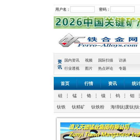
用户名：
密码：
国内资讯
视频
国际扫描
访谈
资
讯
行业透视
图片
热点评论
专题
首页
行情
资讯
统
硅
锰
铬
镍
钨
钼
钛铁
钛精矿
钛铁粉
海绵钛|废钛|