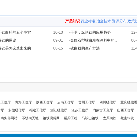
产品知识
行业标准
冶金技术
资源分布
政策
于钛白粉的五个事实
10-13
·
干勇：纵论钛的应用趋势
12-
绵钛的用途
09-01
·
金红石型钛白粉在涂料中的...
06-
绵钛是怎么造出来的
08-15
·
钛白粉的生产方法
11-
夏工信厅
青海工信厅
陕西工信厅
云南工信厅
贵州工信厅
四川经信厅
重庆经信
信厅
安徽经信厅
福建工信厅
浙江经信厅
江苏工信厅
内蒙古工息厅
山西工信厅
商务部网站
不锈钢天地
钢铁现货网
桥梁工程
马鞍山钢铁
太原钢铁
鞍山钢铁