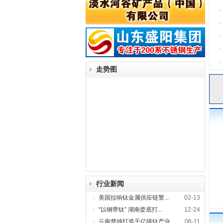
·
·
·
·
·
走势图
行业新闻
·
美国拉响钛金属供应链警...
02-13
·
“以钢带钛” 湖南娄底打...
12-24
·
云南楚雄打造千亿级钛产业...
06-11