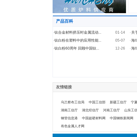
产品百科
·
钛合金材料挤压时金属流动...
01-14
·
关
·
钛白粉在塑料中的应用性能...
05-07
·
海
·
钛白粉60周年 回顾中国钛...
12-26
·
海
友情链接
乌兰察布工信局
中国工信部
新疆工信厅
宁
湖南工信厅
湖北经信厅
河南工信厅
山东工
钢管信息港
中国超硬材料网
中国钢铁新闻网
有色金属人才网