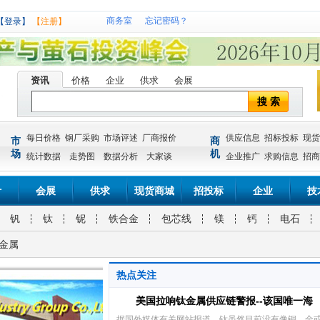
商务室
忘记密码？
【登录】
【注册】
资讯
价格
企业
供求
会展
搜 索
每日价格
钢厂采购
市场评述
厂商报价
供应信息
招标投标
现货
市
商
场
机
统计数据
走势图
数据分析
大家谈
企业推广
求购信息
招商
计
会展
供求
现货商城
招投标
企业
技
钒
钛
铌
铁合金
包芯线
镁
钙
电石
钛金属
热点关注
美国拉响钛金属供应链警报--该国唯一海
据国外媒体有关网站报道，钛虽然目前没有像铜、金