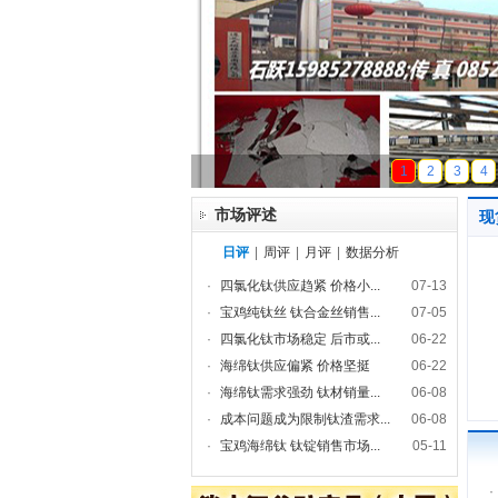
天磁锰业
1
2
3
4
市场评述
现
日评
|
周评
|
月评
|
数据分析
·
四氯化钛供应趋紧 价格小...
07-13
·
宝鸡纯钛丝 钛合金丝销售...
07-05
·
四氯化钛市场稳定 后市或...
06-22
·
海绵钛供应偏紧 价格坚挺
06-22
·
海绵钛需求强劲 钛材销量...
06-08
·
成本问题成为限制钛渣需求...
06-08
·
宝鸡海绵钛 钛锭销售市场...
05-11
·