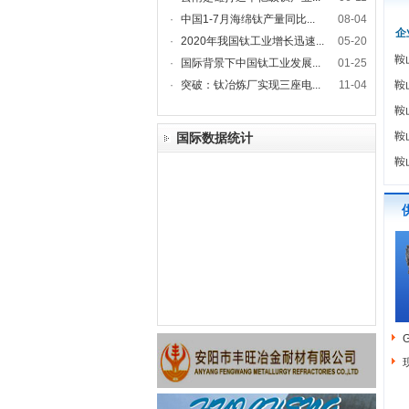
·
中国1-7月海绵钛产量同比...
08-04
企
·
2020年我国钛工业增长迅速...
05-20
鞍
·
国际背景下中国钛工业发展...
01-25
·
突破：钛冶炼厂实现三座电...
11-04
鞍
鞍
鞍
国际数据统计
鞍