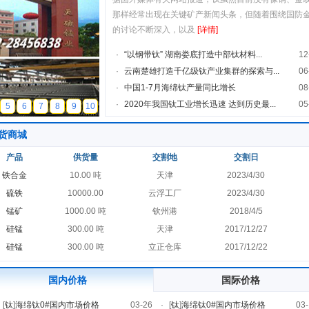
那样经常出现在关键矿产新闻头条，但随着围绕国防
的讨论不断深入，以及
[详情]
·
“以钢带钛” 湖南娄底打造中部钛材料...
12
·
云南楚雄打造千亿级钛产业集群的探索与...
06
·
中国1-7月海绵钛产量同比增长
08
·
2020年我国钛工业增长迅速 达到历史最...
05
5
6
7
8
9
10
货商城
产品
供货量
交割地
交割日
铁合金
10.00 吨
天津
2023/4/30
硫铁
10000.00
云浮工厂
2023/4/30
锰矿
1000.00 吨
钦州港
2018/4/5
硅锰
300.00 吨
天津
2017/12/27
硅锰
300.00 吨
立正仓库
2017/12/22
国内价格
国际价格
[
钛
]
海绵钛0#国内市场价格
03-26
·
[
钛
]
海绵钛0#国内市场价格
03-