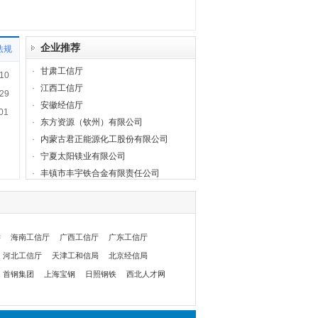
企业推荐
法规
·
甘肃工信厅
10
·
江西工信厅
29
·
安徽经信厅
01
·
东方资源（钦州）有限公司
·
内蒙古君正能源化工股份有限公司
·
宁夏太阳镁业有限公司
·
丰镇市丰宇铁合金有限责任公司
委
海南工信厅
广西工信厅
广东工信厅
河北工信厅
天津工和信局
北京经信局
首钢集团
上海宝钢
日照钢铁
西北人才网