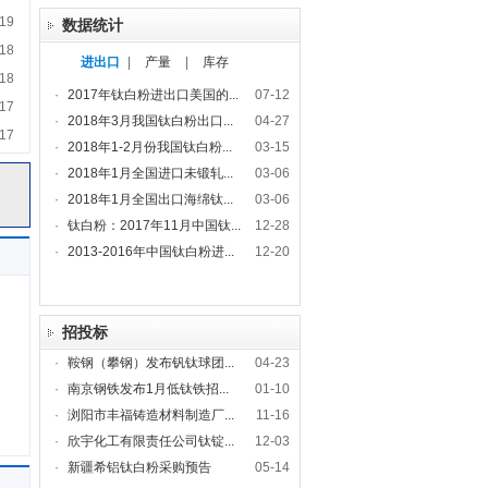
19
数据统计
18
进出口
|
产量
|
库存
18
·
2017年钛白粉进出口美国的...
07-12
17
·
2018年3月我国钛白粉出口...
04-27
17
·
2018年1-2月份我国钛白粉...
03-15
·
2018年1月全国进口未锻轧...
03-06
·
2018年1月全国出口海绵钛...
03-06
·
钛白粉：2017年11月中国钛...
12-28
·
2013-2016年中国钛白粉进...
12-20
招投标
·
鞍钢（攀钢）发布钒钛球团...
04-23
·
南京钢铁发布1月低钛铁招...
01-10
·
浏阳市丰福铸造材料制造厂...
11-16
·
欣宇化工有限责任公司钛锭...
12-03
·
新疆希铝钛白粉采购预告
05-14