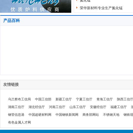
氮化锰
荣华新材料专业生产氮化锰
产品百科
友情链接
乌兰察布工信局
中国工信部
新疆工信厅
宁夏工信厅
青海工信厅
陕西工信
湖南工信厅
湖北经信厅
河南工信厅
山东工信厅
安徽经信厅
福建工信厅
钢管信息港
中国超硬材料网
中国钢铁新闻网
商务部网站
不锈钢天地
钢铁
有色金属人才网