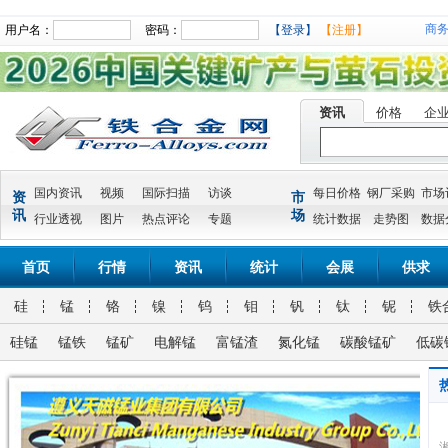
商
用户名：
密码：
【登录】
【注册】
资讯
价格
企
国内资讯
视频
国际扫描
访谈
每日价格
钢厂采购
市场
资
市
讯
场
行业透视
图片
热点评论
专题
统计数据
走势图
数据
首页
行情
资讯
统计
会展
供求
硅
锰
铬
镍
钨
钼
钒
钛
铌
铁
硅锰
锰铁
锰矿
电解锰
富锰渣
氮化锰
碳酸锰矿
低碳