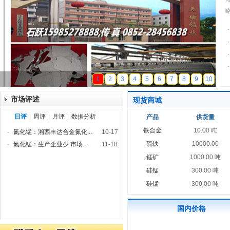
·
·
·
·
天磁锰业
1
2
3
4
5
6
7
8
9
10
市场评述
现货商城
日评
|
周评
|
月评
|
数据分析
产品
供货量
铁合金
10.00 吨
·
氮化锰：湘西丰达合金氮化...
10-17
硫铁
10000.00
·
氮化锰：生产企业少 市场...
11-18
锰矿
1000.00 吨
硅锰
300.00 吨
硅锰
300.00 吨
国内价格