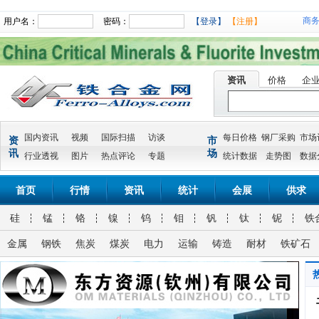
商
用户名：
密码：
【登录】
【注册】
资讯
价格
企
国内资讯
视频
国际扫描
访谈
每日价格
钢厂采购
市场
资
市
讯
场
行业透视
图片
热点评论
专题
统计数据
走势图
数据
首页
行情
资讯
统计
会展
供求
硅
锰
铬
镍
钨
钼
钒
钛
铌
铁
金属
钢铁
焦炭
煤炭
电力
运输
铸造
耐材
铁矿石