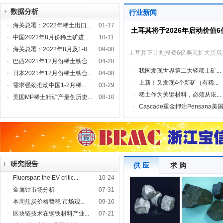
数据分析
行业新闻
·
海关总署：2022年稀土出口...
01-17
土耳其将于2026年启动价值
·
中国2022年8月份稀土矿进...
10-11
·
海关总署：2022年8月及1-8...
09-08
土耳其正计划投资6亿美元扩大其
·
巴西2021年12月份稀土铁合...
04-28
·
我国发现世界第二大轻稀土矿...
·
日本2021年12月份稀土铁合...
04-08
·
上新！又发现4个新矿（有稀...
·
需求强劲推动中国1-2月稀...
03-29
·
稀土作为关键材料，必须从依...
·
美国MP稀土精矿产量创历史...
08-10
·
Cascade重金押注Pensana美国.
研究报告
供 应
求 购
·
Fluorspar: the EV critic...
10-24
·
金属钴市场分析
07-31
·
本周焦炭价格暂稳 市场观...
09-16
·
区块链技术在钢铁材料产业...
07-21