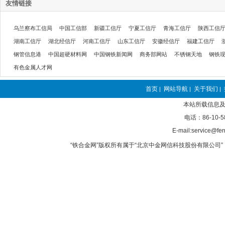
友情链接
乌兰察布工信局
中国工信部
新疆工信厅
宁夏工信厅
青海工信厅
陕西工信
湖南工信厅
湖北经信厅
河南工信厅
山东工信厅
安徽经信厅
福建工信厅
钢管信息港
中国超硬材料网
中国钢铁新闻网
商务部网站
不锈钢天地
钢铁
有色金属人才网
首页
网站导航
关于我们
|
|
|
本站所载信息及
电话：86-10-5
E-mail:service@fer
“铁合金网”版权所有属于“北京中金网信科技股份有限公司” 