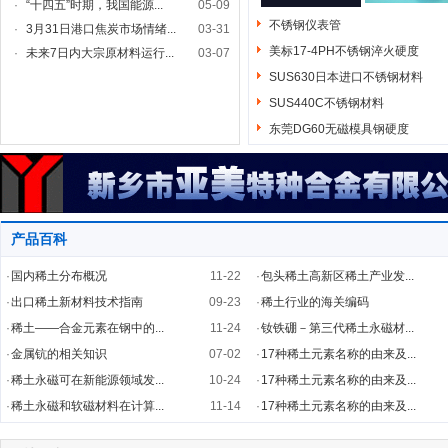
·
“十四五”时期，我国能源...
05-09
不锈钢仪表管
·
3月31日港口焦炭市场情绪...
03-31
美标17-4PH不锈钢淬火硬度
·
未来7日内大宗原材料运行...
03-07
SUS630日本进口不锈钢材料
SUS440C不锈钢材料
东莞DG60无磁模具钢硬度
产品百科
·
国内稀土分布概况
11-22
·
包头稀土高新区稀土产业发...
·
出口稀土新材料技术指南
09-23
·
稀土行业的海关编码
·
稀土——合金元素在钢中的...
11-24
·
钕铁硼－第三代稀土永磁材...
·
金属钪的相关知识
07-02
·
17种稀土元素名称的由来及...
·
稀土永磁可在新能源领域发...
10-24
·
17种稀土元素名称的由来及...
·
稀土永磁和软磁材料在计算...
11-14
·
17种稀土元素名称的由来及...