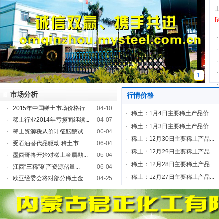
[
·
·
·
·
1
·
市场分析
行情价格
·
2015年中国稀土市场价格行...
04-10
·
稀土：1月4日主要稀土产品价...
·
稀土行业2014年亏损面继续...
04-07
·
稀土：1月3日主要稀土产品价...
·
稀土资源税从价计征酝酿试...
06-04
·
稀土：12月30日主要稀土产品...
·
受石油替代品驱动 稀土市...
06-04
·
稀土：12月29日主要稀土产品...
·
墨西哥将开始对稀土金属勘...
06-04
·
稀土：12月28日主要稀土产品...
·
江西“三稀”矿产资源储量...
06-04
·
稀土：12月27日主要稀土产品...
·
欧亚经委会将对部分稀土金...
04-25