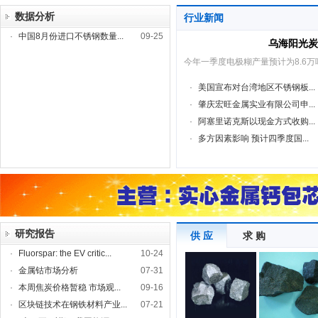
数据分析
行业新闻
·
中国8月份进口不锈钢数量...
09-25
乌海阳光炭
今年一季度电极糊产量预计为8.6万
·
美国宣布对台湾地区不锈钢板...
·
肇庆宏旺金属实业有限公司申...
·
阿塞里诺克斯以现金方式收购...
·
多方因素影响 预计四季度国...
研究报告
供 应
求 购
·
Fluorspar: the EV critic...
10-24
·
金属钴市场分析
07-31
·
本周焦炭价格暂稳 市场观...
09-16
·
区块链技术在钢铁材料产业...
07-21