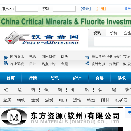
商
用户名：
密码：
【登录】
【注册】
资讯
价格
企
国内资讯
视频
国际扫描
访谈
每日价格
钢厂采购
市场
资
市
讯
场
行业透视
图片
热点评论
专题
统计数据
走势图
数据
首页
行情
资讯
统计
会展
供求
硅
锰
铬
镍
钨
钼
钒
钛
铌
铁
金属
钢铁
焦炭
煤炭
电力
运输
铸造
耐材
铁矿石