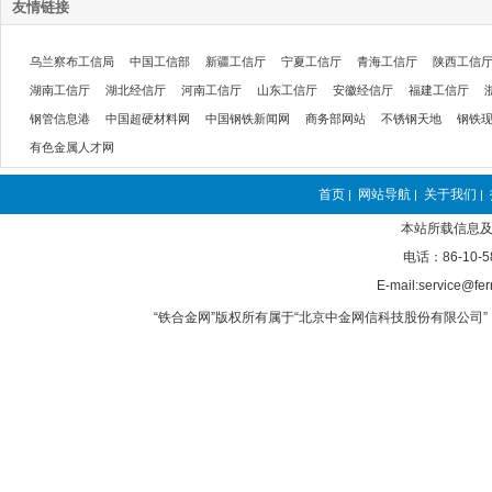
友情链接
乌兰察布工信局
中国工信部
新疆工信厅
宁夏工信厅
青海工信厅
陕西工信
湖南工信厅
湖北经信厅
河南工信厅
山东工信厅
安徽经信厅
福建工信厅
钢管信息港
中国超硬材料网
中国钢铁新闻网
商务部网站
不锈钢天地
钢铁
有色金属人才网
首页
网站导航
关于我们
|
|
|
本站所载信息及
电话：86-10-5
E-mail:service@fer
“铁合金网”版权所有属于“北京中金网信科技股份有限公司” 