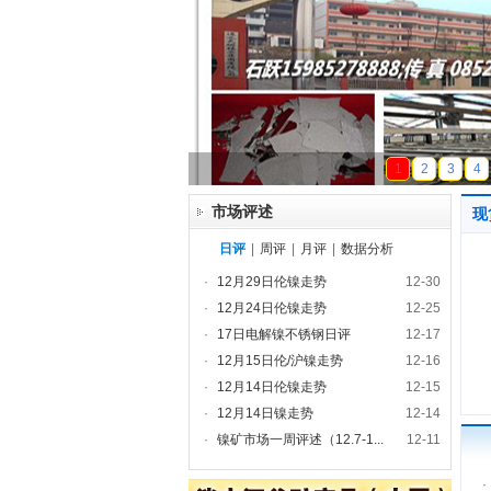
天磁锰业
1
2
3
4
市场评述
现
日评
|
周评
|
月评
|
数据分析
·
12月29日伦镍走势
12-30
·
12月24日伦镍走势
12-25
·
17日电解镍不锈钢日评
12-17
·
12月15日伦/沪镍走势
12-16
·
12月14日伦镍走势
12-15
·
12月14日镍走势
12-14
·
镍矿市场一周评述（12.7-1...
12-11
·