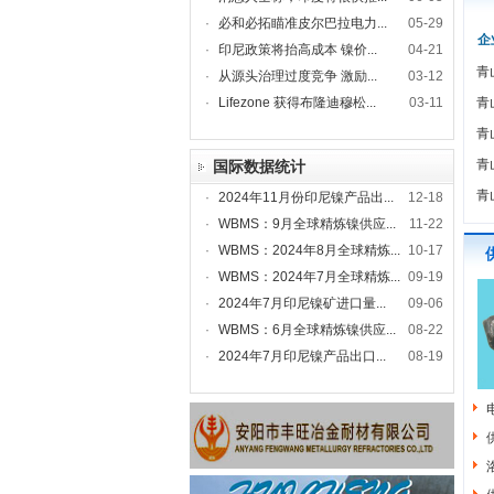
·
必和必拓瞄准皮尔巴拉电力...
05-29
企
·
印尼政策将抬高成本 镍价...
04-21
青
·
从源头治理过度竞争 激励...
03-12
·
Lifezone 获得布隆迪穆松...
03-11
青
青
青
国际数据统计
青
·
2024年11月份印尼镍产品出...
12-18
·
WBMS：9月全球精炼镍供应...
11-22
·
WBMS：2024年8月全球精炼...
10-17
·
WBMS：2024年7月全球精炼...
09-19
·
2024年7月印尼镍矿进口量...
09-06
·
WBMS：6月全球精炼镍供应...
08-22
·
2024年7月印尼镍产品出口...
08-19