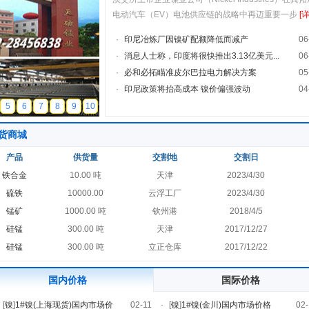
电动汽车（EV）电池供应链的战略中再迈重要一步
[
·
印尼冶炼厂因镍矿配额降低而减产
06
·
消息人士称，印度将很快推出3.13亿美元...
06
·
必和必拓瞄准皮尔巴拉电力解决方案
05
·
印尼政策将抬高成本 镍价偏强波动
04
5
6
7
8
9
10
货商城
产品
供货量
交割地
交割日
铁合金
10.00 吨
天津
2023/4/30
硫铁
10000.00
云浮工厂
2023/4/30
锰矿
1000.00 吨
钦州港
2018/4/5
硅锰
300.00 吨
天津
2017/12/27
硅锰
300.00 吨
立正仓库
2017/12/22
国内价格
国际价格
[
镍
]
1#镍(上海现货)国内市场价
02-11
·
[
镍
]
1#镍(金川)国内市场价格
02-