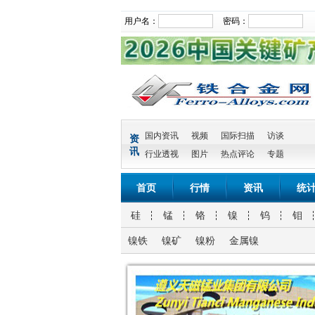
用户名：
密码：
国内资讯
视频
国际扫描
访谈
资
讯
行业透视
图片
热点评论
专题
首页
行情
资讯
统
硅
锰
铬
镍
钨
钼
镍铁
镍矿
镍粉
金属镍