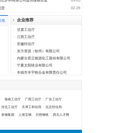
嘉亿炉料有限公司提供镍铬合金
03-05
现货
02-26
企业推荐
法规
·
甘肃工信厅
1
·
江西工信厅
1
·
安徽经信厅
8
·
东方资源（钦州）有限公司
·
内蒙古君正能源化工股份有限公司
·
宁夏太阳镁业有限公司
·
丰镇市丰宇铁合金有限责任公司
委
海南工信厅
广西工信厅
广东工信厅
河北工信厅
天津工和信局
北京经信局
首钢集团
上海宝钢
日照钢铁
西北人才网