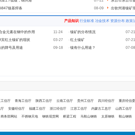
供应1.7低镍，锦州港
07-22
东台市东台市
Ni847镍基焊条
08-09
出钦州港镍矿
产品知识
行业标准
冶金技术
资源分布
政策
-合金元素在钢中的作用
11-24
·
镍矿的分布情况
07-2
律宾红土镍矿的现状
03-27
·
红土镍矿
07-2
铁的牌号及用途
09-18
·
镍有什么用途？
07-0
夏工信厅
青海工信厅
陕西工信厅
云南工信厅
贵州工信厅
四川经信厅
重庆经信
信厅
安徽经信厅
福建工信厅
浙江经信厅
江苏工信厅
内蒙古工息厅
山西工信厅
商务部网站
不锈钢天地
钢铁现货网
桥梁工程
马鞍山钢铁
太原钢铁
鞍山钢铁