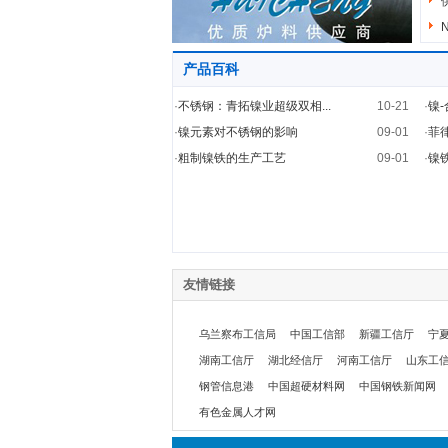
产品百科
·
不锈钢：青拓镍业超级双相...
10-21
·
镍
·
镍元素对不锈钢的影响
09-01
·
菲
·
粗制镍铁的生产工艺
09-01
·
镍
友情链接
乌兰察布工信局
中国工信部
新疆工信厅
宁
湖南工信厅
湖北经信厅
河南工信厅
山东工
钢管信息港
中国超硬材料网
中国钢铁新闻网
有色金属人才网