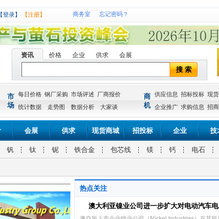
商务室
忘记密码？
【登录】
【注册】
资讯
价格
企业
供求
会展
搜 索
每日价格
钢厂采购
市场评述
厂商报价
供应信息
招标投标
现货
市
商
场
机
统计数据
走势图
数据分析
大家谈
企业推广
求购信息
招商
计
会展
供求
现货商城
招投标
企业
技
钒
钛
铌
铁合金
包芯线
镁
钙
电石
热点关注
澳大利亚镍业公司进一步扩大对电动汽车电
澳交所上市企业镍业公司（Nickel Industries）在其