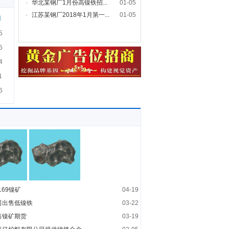
·
华北某钢厂1月份高镍铁招...
01-05
·
江苏某钢厂2018年1月第一...
01-05
期
5
5
4
1
6
169镍矿
04-19
司出售低镍铁
03-22
售镍矿期货
03-19