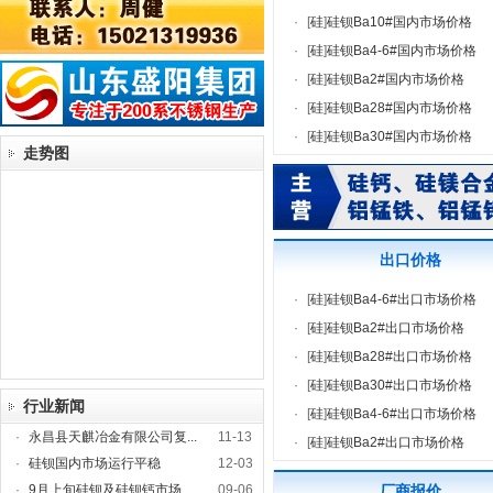
·
[
硅
]
硅钡Ba10#国内市场价格
·
[
硅
]
硅钡Ba4-6#国内市场价格
·
[
硅
]
硅钡Ba2#国内市场价格
·
[
硅
]
硅钡Ba28#国内市场价格
·
[
硅
]
硅钡Ba30#国内市场价格
走势图
出口价格
·
[
硅
]
硅钡Ba4-6#出口市场价格
·
[
硅
]
硅钡Ba2#出口市场价格
·
[
硅
]
硅钡Ba28#出口市场价格
·
[
硅
]
硅钡Ba30#出口市场价格
行业新闻
·
[
硅
]
硅钡Ba4-6#出口市场价格
·
永昌县天麒冶金有限公司复...
11-13
·
[
硅
]
硅钡Ba2#出口市场价格
·
硅钡国内市场运行平稳
12-03
·
9月上旬硅钡及硅钡钙市场...
09-06
厂商报价