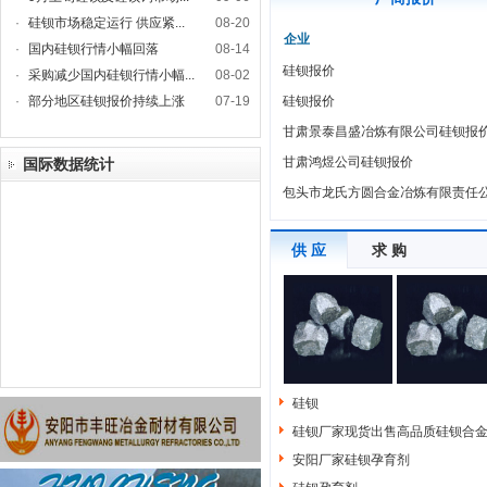
·
硅钡市场稳定运行 供应紧...
08-20
企业
·
国内硅钡行情小幅回落
08-14
硅钡报价
·
采购减少国内硅钡行情小幅...
08-02
·
部分地区硅钡报价持续上涨
07-19
硅钡报价
甘肃景泰昌盛冶炼有限公司硅钡报
甘肃鸿煜公司硅钡报价
国际数据统计
包头市龙氏方圆合金冶炼有限责任
供 应
求 购
硅钡
硅钡厂家现货出售高品质硅钡合金
安阳厂家硅钡孕育剂