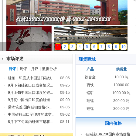
·
·
·
·
天磁锰业
1
2
3
4
5
6
7
8
9
10
市场评述
现货商城
日评
|
周评
|
月评
|
数据分析
产品
供货量
铁合金
10.00 吨
·
硅钡：印度从中国进口硅钡...
08-06
硫铁
10000.00
·
9月下旬硅钡出口成交情况...
09-25
·
9月上旬中国出口印度的硅...
09-15
锰矿
1000.00 吨
·
9月初中国出口印度的硅钡...
09-09
硅锰
300.00 吨
·
需求较差 国内硅钡价格小...
09-05
硅锰
300.00 吨
·
中国硅钡出口至印度的成交...
09-02
·
8月中下旬国内硅钡市场将...
08-11
国内价格
·
[
硅
]
硅钡Ba15#国内市场价格