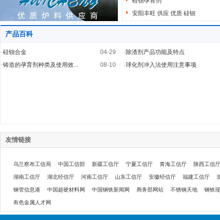
硅钡孕育剂
安阳丰旺 供应 优质 硅钡
产品百科
·
硅钡合金
04-29
·
除渣剂产品功能及特点
·
铸造的孕育剂种类及使用效...
08-10
·
球化剂冲入法使用注意事项
友情链接
乌兰察布工信局
中国工信部
新疆工信厅
宁夏工信厅
青海工信厅
陕西工信
湖南工信厅
湖北经信厅
河南工信厅
山东工信厅
安徽经信厅
福建工信厅
钢管信息港
中国超硬材料网
中国钢铁新闻网
商务部网站
不锈钢天地
钢铁
有色金属人才网