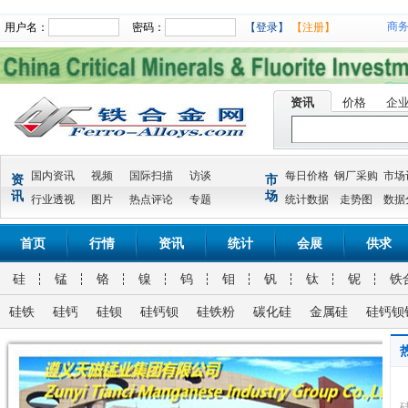
商
用户名：
密码：
【登录】
【注册】
资讯
价格
企
国内资讯
视频
国际扫描
访谈
每日价格
钢厂采购
市场
资
市
讯
场
行业透视
图片
热点评论
专题
统计数据
走势图
数据
首页
行情
资讯
统计
会展
供求
硅
锰
铬
镍
钨
钼
钒
钛
铌
铁
硅铁
硅钙
硅钡
硅钙钡
硅铁粉
碳化硅
金属硅
硅钙钡