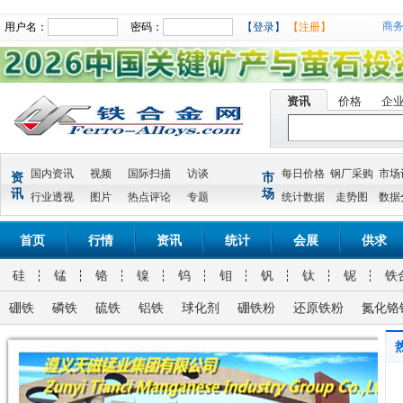
商
用户名：
密码：
【登录】
【注册】
资讯
价格
企
国内资讯
视频
国际扫描
访谈
每日价格
钢厂采购
市场
资
市
讯
场
行业透视
图片
热点评论
专题
统计数据
走势图
数据
首页
行情
资讯
统计
会展
供求
硅
锰
铬
镍
钨
钼
钒
钛
铌
铁
硼铁
磷铁
硫铁
铝铁
球化剂
硼铁粉
还原铁粉
氮化铬
氮化金属锰氮化金属锰 Mn 90% MIN N 3-7% 10-50MM
兰炭