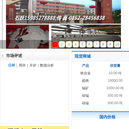
天磁锰业
1
2
3
4
5
6
7
8
9
10
市场评述
现货商城
日评
|
周评
|
月评
|
数据分析
产品
供货量
铁合金
10.00 吨
硫铁
10000.00
锰矿
1000.00 吨
硅锰
300.00 吨
硅锰
300.00 吨
国内价格