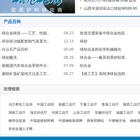
杭州1Cr17Ni2模具钢 特钢 提供
山西丰源供应出口镁锭MG99.90
产品百科
·
镁合金铸造——工艺、性能...
09-22
·
轨道交通装备中镁合金的应...
·
府谷镁冶炼配套制气装置为...
12-13
·
镁砂
·
白云石产品百科
05-06
·
镁铝合金的化学机械抛光
·
镁锭酸洗
08-29
·
镁合金——极具前景的轻质...
·
新能源汽车镁合金零部件分...
07-09
·
铝合金
·
菱镁矿选矿提纯方法及工艺...
06-27
·
【镁工艺】高纯净镁短流程...
友情链接
乌兰察布工信局
中国工信部
新疆工信厅
宁夏工信厅
青海工信厅
陕西工信
湖南工信厅
湖北经信厅
河南工信厅
山东工信厅
安徽经信厅
福建工信厅
钢管信息港
中国超硬材料网
中国钢铁新闻网
商务部网站
不锈钢天地
钢铁
有色金属人才网