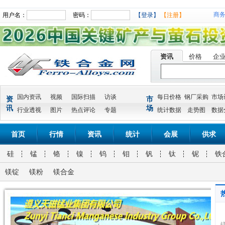
商
用户名：
密码：
【登录】
【注册】
资讯
价格
企
国内资讯
视频
国际扫描
访谈
每日价格
钢厂采购
市场
资
市
讯
场
行业透视
图片
热点评论
专题
统计数据
走势图
数据
首页
行情
资讯
统计
会展
供求
硅
锰
铬
镍
钨
钼
钒
钛
铌
铁
镁锭
镁粉
镁合金