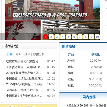
·
·
·
·
天磁锰业
1
2
3
4
5
6
7
8
9
10
市场评述
现货商城
日评
|
周评
|
月评
|
数据分析
产品
供货量
铁合金
10.00 吨
·
镁锭市场供需博弈加剧 短...
03-17
硫铁
10000.00
·
低价货源难寻，金属镁厂家...
01-15
·
2026年起镁及制品纳入两...
01-08
锰矿
1000.00 吨
·
中国镁锭市场关注阶段性底...
12-02
硅锰
300.00 吨
·
2025年10月镁制品出口分析...
11-24
硅锰
300.00 吨
·
金属镁报价持稳 节后市场...
09-25
·
中国原镁8月产量环比微增 ...
09-24
国内价格
·
[
镁
]
金属镁99.90%国内市场价格