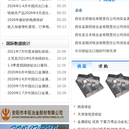
·
2026年1-4月中国共出口各...
05-25
企业
·
镁相关产品2026年4月进出...
05-22
府谷京府煤化有限责任公司供应金
·
2026年最好的电熔镁砂
05-20
·
收入加速增长显现，订单饱...
05-13
府谷县新田镁合金有限责任公司供
府谷县玉丰镁合金有限责任公司供
府谷县颐河镁业有限责任公司供应
国际数据统计
今日镁锭出口报价FOB天津
·
2021年7月印度未锻轧镁前...
11-09
·
土耳其2021年6月份镁砂出...
10-14
·
1-3季度我国镁锭出口量同...
11-25
供 应
求 购
·
2020年6月中国出口金属镁...
10-28
·
2020年1-6月中国出口金属...
10-28
·
2020年7月中国出口金属镁...
10-28
·
2020年1-7月中国出口金属...
10-28
闻喜镁锭
天津港现货镁锭
金属镁锭 优质 宁夏万博达冶金化