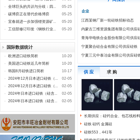
·
全球巨头的共识与分歧：四...
05-25
企业
·
碳博弈正在替代价格博弈
05-25
江西某钢厂新一轮硅铁招标动态
·
宜春就进一步加强锂资源矿...
05-20
·
工信部修订印发《钢铁行业...
05-20
内蒙古三维资源集团有限公司供应
青海华电铁合金股份有限公司供应
宁夏聚合硅合金有限公司供应硅铁
国际数据统计
宁夏三元中泰冶金有限公司供应硅
·
欧洲进口硅铁简析
10-20
·
美国进口硅铁近几年简析
10-20
·
韩国8月硅铁进口简析
10-17
供 应
求 购
·
2024年12月日本进口硅铁（...
02-05
·
2024年12月日本进口硅铁（...
02-05
·
2024年日本进口硅铁（硅含...
02-05
·
2024年日本进口硅铁（硅含...
02-05
长期供应：硅钙合金、包芯线粉
硅铁 硅钙 金属硅
硅铁553，441等