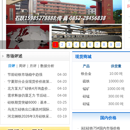
[
·
·
·
·
天磁锰业
1
2
3
4
5
6
7
8
9
10
市场评述
现货商城
日评
|
周评
|
月评
|
数据分析
产品
供货量
铁合金
10.00 吨
·
节前硅铁市场稳中趋强
04-30
硫铁
10000.00
·
宁夏部分企业现货价价政策...
04-20
·
北方某大厂硅铁4月询盘价...
04-10
锰矿
1000.00 吨
·
需求释放仍显乏力 节后硅...
04-08
硅锰
300.00 吨
·
硅铁期货突破6000：基本...
03-25
硅锰
300.00 吨
·
乌克兰硅铁出口暴跌对国际...
03-20
·
河北钢铁2026年3月硅铁采...
03-19
国内价格
·
[
硅
]
硅铁75#国内市场价格