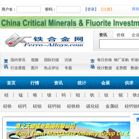
商
用户名：
密码：
【登录】
【注册】
资讯
价格
企
国内资讯
视频
国际扫描
访谈
每日价格
钢厂采购
市场
资
市
讯
场
行业透视
图片
热点评论
专题
统计数据
走势图
数据
首页
行情
资讯
统计
会展
供求
硅
锰
铬
镍
钨
钼
钒
钛
铌
铁
硅铁
硅钙
硅钡
硅钙钡
硅铁粉
碳化硅
金属硅
硅钙钡