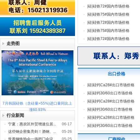
·
[
硅
]
硅铁72#国内市场价格
·
[
硅
]
硅铁75#国内市场价格
·
[
硅
]
硅铁72#国内市场价格
·
[
硅
]
硅铁75#国内市场价格
·
[
硅
]
硅铁72#国内市场价格
走势图
出口价格
·
[
硅
]
硅钙Ca28#出口市场价格
·
[
硅
]
硅钙30/60出口市场价格
·
[
硅
]
硅钙Ca28#出口市场价格
7月韩国硅铁（含硅量>55%)进口量同比上
·
[
硅
]
硅钙30/60出口市场价格
涨60.93%
行业新闻
·
[
硅
]
硅钙Ca28#出口市场价格
·
宁夏：惠农区外贸增速位居...
06-17
·
[
硅
]
硅钙30/60出口市场价格
·
这些钢企密集亮剑！酒钢、...
05-26
·
世界钢铁协会一场闭门会议...
05-25
厂商报价