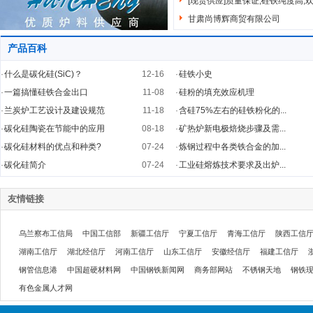
[现货供应]质量保证,硅铁纯度高,
甘肃尚博辉商贸有限公司
产品百科
·
什么是碳化硅(SiC)？
12-16
·
硅铁小史
·
一篇搞懂硅铁合金出口
11-08
·
硅粉的填充效应机理
·
兰炭炉工艺设计及建设规范
11-18
·
含硅75%左右的硅铁粉化的...
·
碳化硅陶瓷在节能中的应用
08-18
·
矿热炉新电极焙烧步骤及需...
·
碳化硅材料的优点和种类?
07-24
·
炼钢过程中各类铁合金的加...
·
碳化硅简介
07-24
·
工业硅熔炼技术要求及出炉...
友情链接
乌兰察布工信局
中国工信部
新疆工信厅
宁夏工信厅
青海工信厅
陕西工信
湖南工信厅
湖北经信厅
河南工信厅
山东工信厅
安徽经信厅
福建工信厅
钢管信息港
中国超硬材料网
中国钢铁新闻网
商务部网站
不锈钢天地
钢铁
有色金属人才网