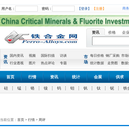
商
用户名：
密码：
【登录】
【注册】
资讯
价格
企
国内资讯
视频
国际扫描
访谈
每日价格
钢厂采购
市场
资
市
讯
场
行业透视
图片
热点评论
专题
统计数据
走势图
数据
首页
行情
资讯
统计
会展
供求
硅
锰
铬
镍
钨
钼
钒
钛
铌
铁
当前位置：
首页
>
行情
>
周评