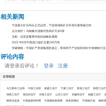
相关新闻
·
宁波最大矿石码头正式运营，宁波港域铁矿石年吞吐量将破亿吨
·
点火烘炉！乌钢豫兴顶燃式热风炉又添4座
·
沈彬：目前是蓄势待发的战略机遇期
·
2022 年8月中国进口锰矿总量240万吨
·
华菱钢铁：中国矿产资源集团的成立，将有助于产业链利润向中游钢铁行业..
评论内容
请登录后评论！
登录
注册
友情链接
乌兰察布工信局
中国工信部
新疆工信厅
宁夏工信厅
青海工信厅
陕西工信
湖南工信厅
湖北经信厅
河南工信厅
山东工信厅
安徽经信厅
福建工信厅
钢管信息港
中国超硬材料网
中国钢铁新闻网
商务部网站
不锈钢天地
钢铁