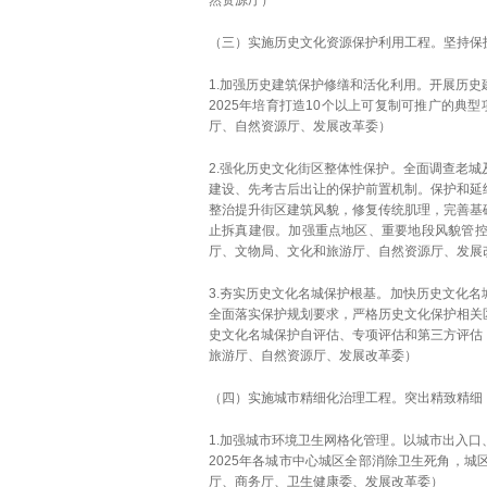
然资源厅）
（三）实施历史文化资源保护利用工程。坚持保
1.加强历史建筑保护修缮和活化利用。开展历
2025年培育打造10个以上可复制可推广的典
厅、自然资源厅、发展改革委）
2.强化历史文化街区整体性保护。全面调查老
建设、先考古后出让的保护前置机制。保护和延
整治提升街区建筑风貌，修复传统肌理，完善基
止拆真建假。加强重点地区、重要地段风貌管
厅、文物局、文化和旅游厅、自然资源厅、发展
3.夯实历史文化名城保护根基。加快历史文化
全面落实保护规划要求，严格历史文化保护相关
史文化名城保护自评估、专项评估和第三方评估
旅游厅、自然资源厅、发展改革委）
（四）实施城市精细化治理工程。突出精致精细
1.加强城市环境卫生网格化管理。以城市出入
2025年各城市中心城区全部消除卫生死角，
厅、商务厅、卫生健康委、发展改革委）