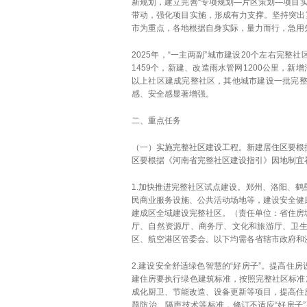
新规划，建立完善“专项规划—片区策划—项目
带动，强化项目实施，形成有力支撑。坚持突出
市为重点，各地根据自身实际，量力而行，急用
2025年，“一主两副”城市建设20个左右完
1459个，新建、改造雨水管网1200公里，新增
以上社区建成完整社区，其他城市建设一批完
感、安全感显著增强。
二、重点任务
（一）实施完整社区建设工程。新建居住区要根
区要根据《河南省完整社区建设指引》因地制宜
1.加快推进完整社区试点建设。郑州、洛阳、
民商业服务设施、公共活动场地等，建设安全健
建成区全域建设完整社区。（责任单位：省住房
厅、自然资源厅、商务厅、文化和旅游厅、卫
区、航空港区管委会。以下均需各省辖市政府和
2.建设安全舒适绿色智慧的“好房子”。提高住
建住房要执行绿色建筑标准，按照完整社区标准
成化厨卫、节能改造、设备更新等项目，提高住
题防治、隔声技术等标准，修订不适应“好房子