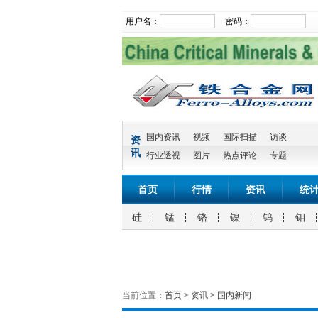
用户名：
密码：
国内资讯
视频
国际扫描
访谈
资
讯
行业透视
图片
热点评论
专题
首页
行情
资讯
统
硅
锰
铬
镍
钨
钼
当前位置：
首页
>
资讯
>
国内新闻