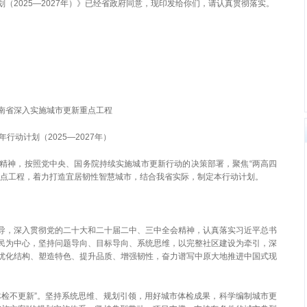
（2025—2027年）》已经省政府同意，现印发给你们，请认真贯彻落实。
南省深入实施城市更新重点工程
年行动计划（2025—2027年）
精神，按照党中央、国务院持续实施城市更新行动的决策部署，聚焦“两高四
重点工程，着力打造宜居韧性智慧城市，结合我省实际，制定本行动计划。
导，深入贯彻党的二十大和二十届二中、三中全会精神，认真落实习近平总书
民为中心，坚持问题导向、目标导向、系统思维，以完整社区建设为牵引，深
优化结构、塑造特色、提升品质、增强韧性，奋力谱写中原大地推进中国式现
体检不更新”。坚持系统思维、规划引领，用好城市体检成果，科学编制城市更