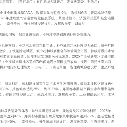
动态清零。（责任单位：省住房城乡建设厅、发展改革委、财政厅）
气企业全面建成SCADA（数据采集与监视控制）系统和GIS（管网地理信息）
026年建成燃气管道智慧化信息系统，其他省辖市、济源示范区和航空港区
型。（责任单位：省住房城乡建设厅、发展改革委、财政厅）
设施短板弱项，加快建设完善，提升环境基础设施处理处置能力。
理系统布局，推动污水管网互联互通，补齐城市污水处理能力缺口，健全厂网
建设，加快消除老城区、城中村和城乡接合部等管网空白区。持续开展排水管
和老化更新改造，因地制宜实施雨污分流改造。2025年全省新增污水处理能
吨/日；全省城市建成区完成70%问题污水管网提升改造，实现生活污水直排口、
全省再新增污水处理能力50万吨/日。（责任单位：省住房城乡建设厅、生态环境
用、就近利用，规划建设城市生活污水再生利用设施，鼓励工业园区建设再生
到30%，其他城市达到25%。到2027年，郑州都市圈城市再生水利用率达到
单位：省住房城乡建设厅、生态环境厅、发展改革委、工业和信息化厅、水利
垃圾收运处置体系，加强垃圾源头减量、就地分类和资源化利用。2025年，
盖率达到97%；郑州都市圈城市餐厨垃圾集中收运率达到75%，生活垃圾焚
7年达到45%。（责任单位：省住房城乡建设厅、发展改革委、生态环境厅、自