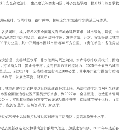
城市安全高效运行、生态建设等突出问题，补齐短板弱项，提升城市综合承载
“源头减排、管网排放、蓄排并举、超标应急”的城市排水防涝工程体系。
、各类园区、成片开发区要全面落实海绵城市建设要求。城市绿地、建筑、道
生态系统对雨水的吸纳、蓄渗和缓释作用。发挥信阳、开封、安阳等试点城市
100平方公里，其中郑州都市圈城市新增30平方公里。（责任单位：省住房城
内涝治理，完善城区水系、排水管网与周边河湖、水库等联排联调模式，因地
，打通断头河，贯通骨干河，提高行泄通道过流能力。2025年全省整治城市
公里以上。到2027年，全省整治城市河道800公里，其中郑州都市圈城市整治
、水利厅、发展改革委、财政厅）
准，城市新建排水管网要达到国家建设标准上限。系统推进排水管网和泵站建
城市要全面整治老城区严重易涝积水点。到2027年，全省新建、改造雨水管网
000公里，实现超标降雨时重要市政设施功能不丧失，保障城市安全运行。（责
厅、应急管理厅、自然资源厅、财政厅）
，推动燃气安全风险防控从被动应对转向主动预防，提高本质安全水平。
动态更新改造老化和带病运行的燃气管道，加强建管衔接。2025年年底前各