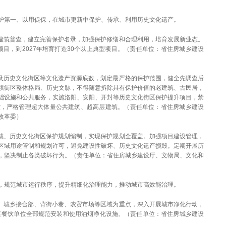
护第一、以用促保，在城市更新中保护、传承、利用历史文化遗产。
史建筑普查，建立完善保护名录，加强保护修缮和合理利用，培育发展新业态。
型项目，到2027年培育打造30个以上典型项目。（责任单位：省住房城乡建设
城及历史文化街区等文化遗产资源底数，划定最严格的保护范围，健全先调查后
续街区整体格局、历史文脉，不得随意拆除具有保护价值的老建筑、古民居，
础设施和公共服务，实施洛阳、安阳、开封等历史文化街区保护提升项目，禁
控，严格管理超大体量公共建筑、超高层建筑。（责任单位：省住房城乡建设
改革委）
名城、历史文化街区保护规划编制，实现保护规划全覆盖。加强项目建设管理，
区域用途管制和规划许可，避免建设性破坏、历史文化遗产损毁。定期开展历
，坚决制止各类破坏行为。（责任单位：省住房城乡建设厅、文物局、文化和
，规范城市运行秩序，提升精细化治理能力，推动城市高效能治理。
口、城乡接合部、背街小巷、农贸市场等区域为重点，深入开展城市净化行动，
城区餐饮单位全部规范安装和使用油烟净化设施。（责任单位：省住房城乡建设