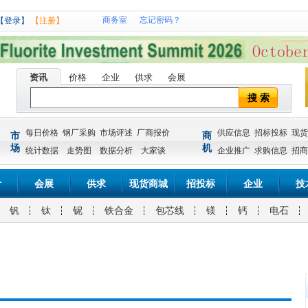
商务室
忘记密码？
【登录】
【注册】
资讯
价格
企业
供求
会展
搜 索
每日价格
钢厂采购
市场评述
厂商报价
供应信息
招标投标
现货
市
商
场
机
统计数据
走势图
数据分析
大家谈
企业推广
求购信息
招商
计
会展
供求
现货商城
招投标
企业
技
钒
钛
铌
铁合金
包芯线
镁
钙
电石