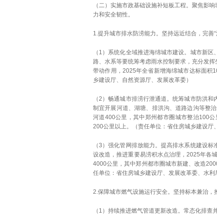
（二）实施市政基础设施补短板工程。聚焦影响
力和安全韧性。
1.提升城市排水防涝能力。坚持远近结合，完善
（1）系统化全域推进海绵城市建设。城市新区
路、水系等要统筹考虑雨水控制要求，充分发挥
带动作用，2025年全省新增海绵城市达标面积
乡建设厅、自然资源厅、发展改革委）
（2）畅通城市排涝行泄通道。统筹城市防洪和
制宜开展河道、湖塘、排洪沟、道路边沟等整治
河道400公里，其中郑州都市圈城市整治100
200公里以上。（责任单位：省住房城乡建设厅
（3）强化管网排放能力。提高排水系统建设标
设改造，推进重要易涝积水点治理，2025年各
4000公里，其中郑州都市圈城市新建、改造2
任单位：省住房城乡建设厅、发展改革委、水利
2.保障城市燃气设施运行安全。坚持标本兼治
（1）持续推进燃气管道更新改造。常态化排查并