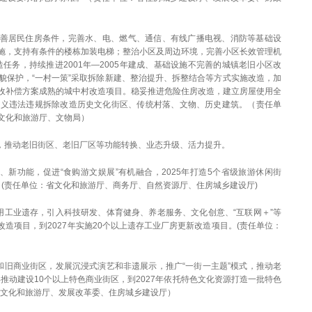
改善居民住房条件，完善水、电、燃气、通信、有线广播电视、消防等基础设
施，支持有条件的楼栋加装电梯；整治小区及周边环境，完善小区长效管理机
造任务，持续推进2001年—2005年建成、基础设施不完善的城镇老旧小区改
貌保护，“一村一策”采取拆除新建、整治提升、拆整结合等方式实施改造，加
收补偿方案成熟的城中村改造项目。稳妥推进危险住房改造，建立房屋使用全
名义违法违规拆除改造历史文化街区、传统村落、文物、历史建筑。（责任单
文化和旅游厅、文物局）
主，推动老旧街区、老旧厂区等功能转换、业态升级、活力提升。
新功能，促进“食购游文娱展”有机融合，2025年打造5个省级旅游休闲街
区。(责任单位：省文化和旅游厅、商务厅、自然资源厅、住房城乡建设厅)
用工业遗存，引入科技研发、体育健身、养老服务、文化创意、“互联网＋”等
改造项目，到2027年实施20个以上遗存工业厂房更新改造项目。(责任单位：
和旧商业街区，发展沉浸式演艺和非遗展示，推广“一街一主题”模式，推动老
年推动建设10个以上特色商业街区，到2027年依托特色文化资源打造一批特色
、文化和旅游厅、发展改革委、住房城乡建设厅）