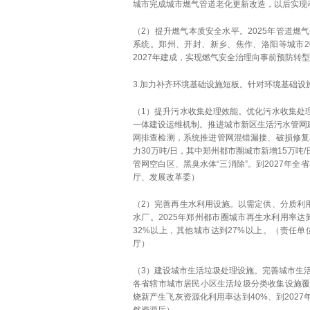
城市完成城市燃气管道老化更新改造，以后实现
（2）提升燃气本质安全水平。2025年管道燃
系统。郑州、开封、新乡、焦作、洛阳等城市2
2027年建成，实现燃气安全治理向事前预防转
3.加力补齐环境基础设施短板。针对环境基础
（1）提升污水收集处理效能。优化污水收集处
一体建设运维机制。推进城市新区生活污水管网
网排查检测，系统推进管网混错漏接、破损修复
力30万吨/日，其中郑州都市圈城市新增15万
管网空白区、黑臭水体“三消除”。到2027年
厅、发展改革委）
（2）完善再生水利用设施。以需定供、分质利
水厂。2025年郑州都市圈城市再生水利用率达
32%以上，其他城市达到27%以上。（责任
厅）
（3）建设城市生活垃圾处理设施。完善城市生活
各省辖市城市居民小区生活垃圾分类收集设施覆
烧新产生飞灰资源化利用率达到40%、到202