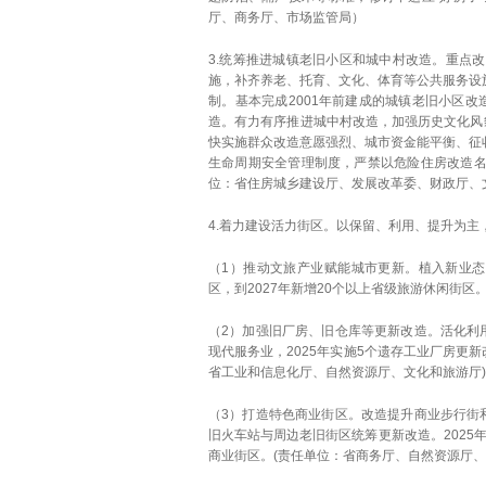
厅、商务厅、市场监管局）
3.统筹推进城镇老旧小区和城中村改造。重点
施，补齐养老、托育、文化、体育等公共服务设
制。基本完成2001年前建成的城镇老旧小区改
造。有力有序推进城中村改造，加强历史文化风
快实施群众改造意愿强烈、城市资金能平衡、征
生命周期安全管理制度，严禁以危险住房改造
位：省住房城乡建设厅、发展改革委、财政厅、
4.着力建设活力街区。以保留、利用、提升为
（1）推动文旅产业赋能城市更新。植入新业态、
区，到2027年新增20个以上省级旅游休闲街
（2）加强旧厂房、旧仓库等更新改造。活化利
现代服务业，2025年实施5个遗存工业厂房更新
省工业和信息化厅、自然资源厅、文化和旅游厅)
（3）打造特色商业街区。改造提升商业步行街
旧火车站与周边老旧街区统筹更新改造。2025
商业街区。(责任单位：省商务厅、自然资源厅