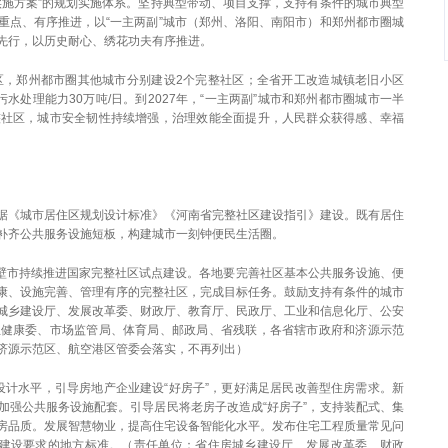
实施方案”的规划实施体系。坚持典型带动、项目支撑，支持有条件的城市典型
重点、有序推进，以“一主两副”城市（郑州、洛阳、南阳市）和郑州都市圈城
先行，以历史耐心、绣花功夫有序推进。
整社区，郑州都市圈其他城市分别建设2个完整社区；全省开工改造城镇老旧小区
污水处理能力30万吨/日。到2027年，“一主两副”城市和郑州都市圈城市一半
整社区，城市安全韧性持续增强，治理效能全面提升，人民群众获得感、幸福
据《城市居住区规划设计标准》《河南省完整社区建设指引》建设。既有居住
补齐公共服务设施短板，构建城市一刻钟便民生活圈。
鹤壁市持续推进国家完整社区试点建设。各地要完善社区基本公共服务设施、便
康、设施完善、管理有序的完整社区，完成目标任务。鼓励支持有条件的城市
城乡建设厅、发展改革委、财政厅、教育厅、民政厅、工业和信息化厅、公安
生健康委、市场监管局、体育局、邮政局、省残联，各省辖市政府和济源示范
济源示范区、航空港区管委会落实，不再列出）
房设计水平，引导房地产企业建设“好房子”，更好满足居民改善型住房需求。新
加强公共服务设施配套。引导居民将老房子改造成“好房子”，支持装配式、集
房品质。发展智慧物业，提高住宅设备智能化水平。发布住宅工程质量常见问
”建设要求的地方标准。（责任单位：省住房城乡建设厅、发展改革委、财政