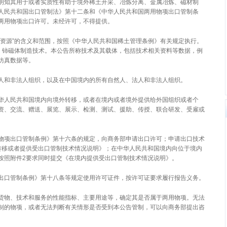
明知其用于或者实质性有助于境外稀土开采、冶炼分离、金属冶炼、磁材制
人民共和国出口管制法》第十二条和《中华人民共和国两用物项出口管制条
两用物项出口许可。未经许可，不得提供。
土二次资源”的含义和范围，按照《中华人民共和国稀土管理条例》有关规定执行。
硼、铈磁体制造技术。本公告所称技术及其载体，包括技术相关资料等数据，例
仿真数据等。
人和非法人组织，以及在中国境内的所有自然人、法人和非法人组织。
华人民共和国境内向境外转移，或者在境内或者境外提供给外国组织或者个
资、交流、赠送、展览、展示、检测、测试、援助、传授、联合研发、受雇或
物项出口管制条例》第十六条的规定，向商务部申请出口许可；申请出口技术
转移或者提供受出口管制技术情况说明》；在中华人民共和国境内向位于境内
按照附件2要求同时提交《在境内提供受出口管制技术情况说明》。
出口管制条例》第十八条等规定使用许可证件，按许可证要求履行报告义务。
货物、技术和服务的性能指标、主要用途等，确定其是否属于两用物项。无法
制的物项，或者无法判断有关情形是否受到本公告管制，可以向商务部提出咨