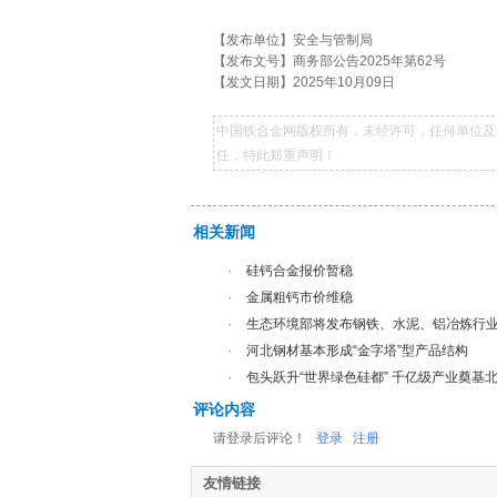
【发布单位】安全与管制局
【发布文号】商务部公告2025年第62号
【发文日期】2025年10月09日
中国铁合金网版权所有，未经许可，任何单位及
任，特此郑重声明！
相关新闻
·
硅钙合金报价暂稳
·
金属粗钙市价维稳
·
生态环境部将发布钢铁、水泥、铝冶炼行
·
河北钢材基本形成“金字塔”型产品结构
·
包头跃升“世界绿色硅都” 千亿级产业奠基
评论内容
请登录后评论！
登录
注册
友情链接