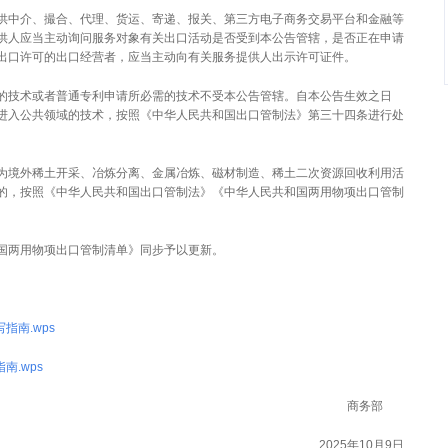
供中介、撮合、代理、货运、寄递、报关、第三方电子商务交易平台和金融等
供人应当主动询问服务对象有关出口活动是否受到本公告管辖，是否正在申请
出口许可的出口经营者，应当主动向有关服务提供人出示许可证件。
的技术或者普通专利申请所必需的技术不受本公告管辖。自本公告生效之日
进入公共领域的技术，按照《中华人民共和国出口管制法》第三十四条进行处
为境外稀土开采、冶炼分离、金属冶炼、磁材制造、稀土二次资源回收利用活
的，按照《中华人民共和国出口管制法》《中华人民共和国两用物项出口管制
国两用物项出口管制清单》同步予以更新。
指南.wps
南.wps
商务部
2025年10月9日