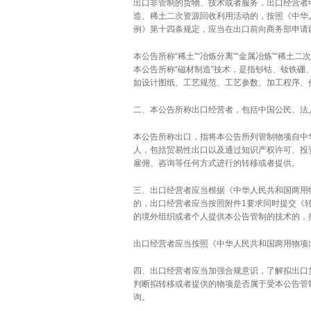
出口非管制的货物、技术或者服务，出口经营者
造、稀土二次资源回收利用活动的，按照《中华
例》第十四条规定，应当在出口前向商务部申请
本公告所称“稀土”“冶炼分离”“金属冶炼”“稀
本公告所称“磁材制造”技术，是指钐钴、钕铁
如设计图纸、工艺规范、工艺参数、加工程序、
二、本公告所称出口经营者，包括中国公民、法
本公告所称出口，指将本公告所列管制物项自中
人，包括贸易性出口以及通过知识产权许可、投
雇佣、咨询等任何方式进行的转移或者提供。
三、出口经营者应当根据《中华人民共和国两用
的，出口经营者应当按照附件1要求同时提交《
的境外组织或者个人提供本公告管制的技术的，
出口经营者应当按照《中华人民共和国两用物项
四、出口经营者应当加强合规意识，了解拟出口
判断拟转移或者提供的物项是否属于受本公告管
询。