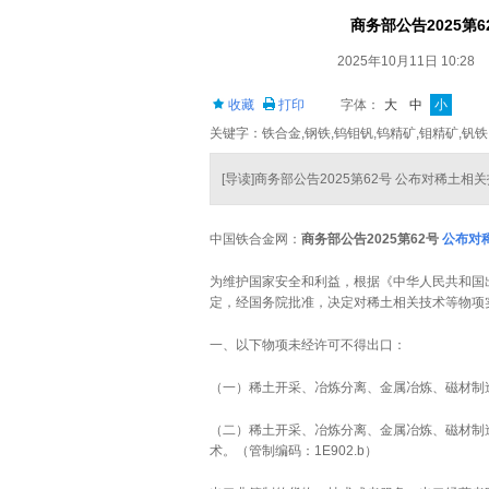
商务部公告2025第
2025年10月11日 10:28
收藏
打印
字体：
大
中
小
关键字：铁合金,钢铁,钨钼钒,钨精矿,钼精矿,钒铁
[导读]商务部公告2025第62号 公布对稀土
中国铁合金网：
商务部公告
2025
第
62
号
公布对
为维护国家安全和利益，根据《中华人民共和国
定，经国务院批准，决定对稀土相关技术等物项
一、以下物项未经许可不得出口：
（一）稀土开采、冶炼分离、金属冶炼、磁材制造
（二）稀土开采、冶炼分离、金属冶炼、磁材制
术。（管制编码：1E902.b）