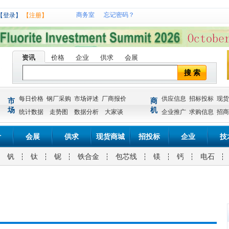
商务室
忘记密码？
【登录】
【注册】
资讯
价格
企业
供求
会展
搜 索
每日价格
钢厂采购
市场评述
厂商报价
供应信息
招标投标
现货
市
商
场
机
统计数据
走势图
数据分析
大家谈
企业推广
求购信息
招商
计
会展
供求
现货商城
招投标
企业
技
钒
钛
铌
铁合金
包芯线
镁
钙
电石