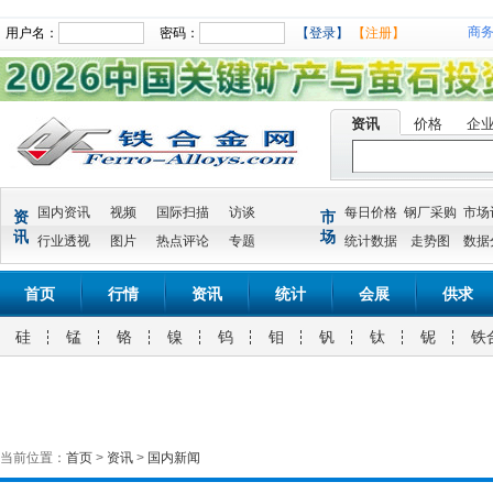
商
用户名：
密码：
【登录】
【注册】
资讯
价格
企
国内资讯
视频
国际扫描
访谈
每日价格
钢厂采购
市场
资
市
讯
场
行业透视
图片
热点评论
专题
统计数据
走势图
数据
首页
行情
资讯
统计
会展
供求
硅
锰
铬
镍
钨
钼
钒
钛
铌
铁
当前位置：
首页
>
资讯
>
国内新闻