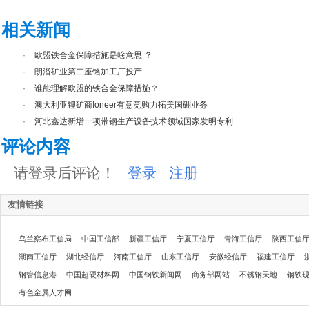
相关新闻
·
欧盟铁合金保障措施是啥意思 ？
·
朗潘矿业第二座铬加工厂投产
·
谁能理解欧盟的铁合金保障措施？
·
澳大利亚锂矿商Ioneer有意竞购力拓美国硼业务
·
河北鑫达新增一项带钢生产设备技术领域国家发明专利
评论内容
请登录后评论！
登录
注册
友情链接
乌兰察布工信局
中国工信部
新疆工信厅
宁夏工信厅
青海工信厅
陕西工信
湖南工信厅
湖北经信厅
河南工信厅
山东工信厅
安徽经信厅
福建工信厅
钢管信息港
中国超硬材料网
中国钢铁新闻网
商务部网站
不锈钢天地
钢铁
有色金属人才网